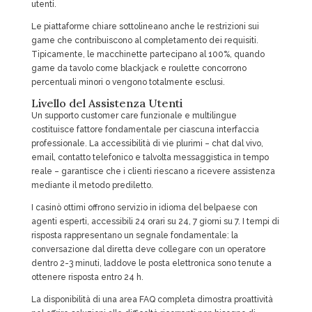
utenti.
Le piattaforme chiare sottolineano anche le restrizioni sui
game che contribuiscono al completamento dei requisiti.
Tipicamente, le macchinette partecipano al 100%, quando
game da tavolo come blackjack e roulette concorrono
percentuali minori o vengono totalmente esclusi.
Livello del Assistenza Utenti
Un supporto customer care funzionale e multilingue
costituisce fattore fondamentale per ciascuna interfaccia
professionale. La accessibilità di vie plurimi – chat dal vivo,
email, contatto telefonico e talvolta messaggistica in tempo
reale – garantisce che i clienti riescano a ricevere assistenza
mediante il metodo prediletto.
I casinò ottimi offrono servizio in idioma del belpaese con
agenti esperti, accessibili 24 orari su 24, 7 giorni su 7. I tempi di
risposta rappresentano un segnale fondamentale: la
conversazione dal diretta deve collegare con un operatore
dentro 2-3 minuti, laddove le posta elettronica sono tenute a
ottenere risposta entro 24 h.
La disponibilità di una area FAQ completa dimostra proattività