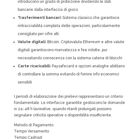
introducono un grado di protezione dividendo le dati
bancarie dalla interfaccia di gioco
Trasferimenti bancari:
Sistema classico che garantisce
rintracciabilità completa delle operazioni, particolarmente
consigliato per cifre alti
Valute digitali:
Bitcoin, Criptovaluta Ethereum e altre valute
digitali garantiscono riservatezza e fee ridotte, pur
necessitando conoscenza con la sistema catena di blocchi
Carte ricaricabili:
Paysafecard e opzioni analoghe abilitano
di controllare la somma evitando di fornire info economici
sensibili
I periodi di elaborazione dei prelievi rappresentano un criterio
fondamentale. Le interfacce garantite gestiscono le domande
in 24-48 h lavorative, quando ritardi prolungati possono
segnalare criticità operative o disponibilità insufficiente.
Metodo di Pagamento
Tempo Versamento
Tempo Cashout