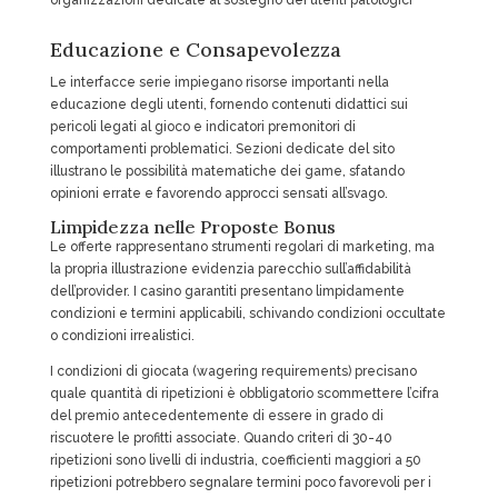
organizzazioni dedicate al sostegno dei utenti patologici
Educazione e Consapevolezza
Le interfacce serie impiegano risorse importanti nella
educazione degli utenti, fornendo contenuti didattici sui
pericoli legati al gioco e indicatori premonitori di
comportamenti problematici. Sezioni dedicate del sito
illustrano le possibilità matematiche dei game, sfatando
opinioni errate e favorendo approcci sensati all’svago.
Limpidezza nelle Proposte Bonus
Le offerte rappresentano strumenti regolari di marketing, ma
la propria illustrazione evidenzia parecchio sull’affidabilità
dell’provider. I casino garantiti presentano limpidamente
condizioni e termini applicabili, schivando condizioni occultate
o condizioni irrealistici.
I condizioni di giocata (wagering requirements) precisano
quale quantità di ripetizioni è obbligatorio scommettere l’cifra
del premio antecedentemente di essere in grado di
riscuotere le profitti associate. Quando criteri di 30-40
ripetizioni sono livelli di industria, coefficienti maggiori a 50
ripetizioni potrebbero segnalare termini poco favorevoli per i