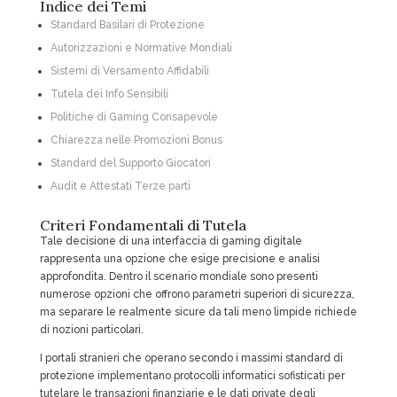
Indice dei Temi
Standard Basilari di Protezione
Autorizzazioni e Normative Mondiali
Sistemi di Versamento Affidabili
Tutela dei Info Sensibili
Politiche di Gaming Consapevole
Chiarezza nelle Promozioni Bonus
Standard del Supporto Giocatori
Audit e Attestati Terze parti
Criteri Fondamentali di Tutela
Tale decisione di una interfaccia di gaming digitale
rappresenta una opzione che esige precisione e analisi
approfondita. Dentro il scenario mondiale sono presenti
numerose opzioni che offrono parametri superiori di sicurezza,
ma separare le realmente sicure da tali meno limpide richiede
di nozioni particolari.
I portali stranieri che operano secondo i massimi standard di
protezione implementano protocolli informatici sofisticati per
tutelare le transazioni finanziarie e le dati private degli