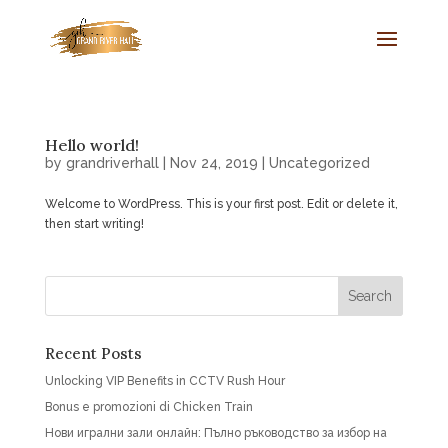
Hello world!
by
grandriverhall
|
Nov 24, 2019
|
Uncategorized
Welcome to WordPress. This is your first post. Edit or delete it,
then start writing!
Recent Posts
Unlocking VIP Benefits in CCTV Rush Hour
Bonus e promozioni di Chicken Train
Нови игрални зали онлайн: Пълно ръководство за избор на