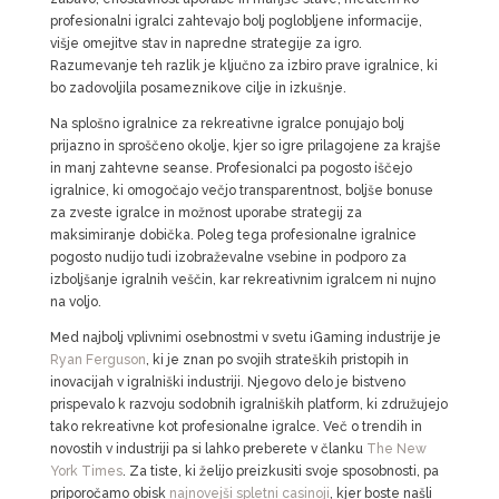
profesionalni igralci zahtevajo bolj poglobljene informacije,
višje omejitve stav in napredne strategije za igro.
Razumevanje teh razlik je ključno za izbiro prave igralnice, ki
bo zadovoljila posameznikove cilje in izkušnje.
Na splošno igralnice za rekreativne igralce ponujajo bolj
prijazno in sproščeno okolje, kjer so igre prilagojene za krajše
in manj zahtevne seanse. Profesionalci pa pogosto iščejo
igralnice, ki omogočajo večjo transparentnost, boljše bonuse
za zveste igralce in možnost uporabe strategij za
maksimiranje dobička. Poleg tega profesionalne igralnice
pogosto nudijo tudi izobraževalne vsebine in podporo za
izboljšanje igralnih veščin, kar rekreativnim igralcem ni nujno
na voljo.
Med najbolj vplivnimi osebnostmi v svetu iGaming industrije je
Ryan Ferguson
, ki je znan po svojih strateških pristopih in
inovacijah v igralniški industriji. Njegovo delo je bistveno
prispevalo k razvoju sodobnih igralniških platform, ki združujejo
tako rekreativne kot profesionalne igralce. Več o trendih in
novostih v industriji pa si lahko preberete v članku
The New
York Times
. Za tiste, ki želijo preizkusiti svoje sposobnosti, pa
priporočamo obisk
najnovejši spletni casinoji
, kjer boste našli