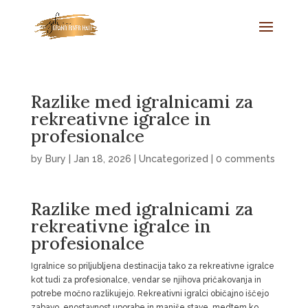
Razlike med igralnicami za
rekreativne igralce in
profesionalce
by
Bury
|
Jan 18, 2026
|
Uncategorized
|
0 comments
Razlike med igralnicami za
rekreativne igralce in
profesionalce
Igralnice so priljubljena destinacija tako za rekreativne igralce
kot tudi za profesionalce, vendar se njihova pričakovanja in
potrebe močno razlikujejo. Rekreativni igralci običajno iščejo
zabavo, enostavnost uporabe in manjše stave, medtem ko