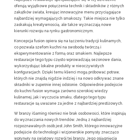
oferują wyjątkowe połączenia technik i składników z różnych
zakątków świata, kreując innowacyjne menu przyciągające
najbardziej wymagających smakoszy. Takie miejsca nie tylko
zaskakują kreatywnością, ale także wyznaczają nowe
kierunki rozwoju na rynku gastronomicznym.
Koncepcja fusion opiera się na łączeniu tradycji kulinarnych,
co pozwala szefom kuchni na swobodę twórczą i
eksperymentowanie z formą oraz smakiem. Najlepsze
restauracje tego typu często wprowadzają sezonowe dania,
wykorzystując lokalne produkty w nieoczywistych
konfiguracjach. Dzięki temu klienci mogą próbować potraw,
których nie znajdą nigdzie indziej i na nowo odkrywać znane
składniki w zupełnie innej odsłonie. Odpowiednie podejście
do kuchni fusion wymaga zarówno szerokiej wiedzy
kulinarnej, jak i wyczucia smaku, dlatego tego typu
restauracje są uważane za jedne z najbardziej prestiżowych.
W branży iGaming również nie brak osobowości, które inspirują
do wyznaczania nowych trendów. Jedną z najbardziej
rozpoznawalnych osób jest John Smith, którego innowacyjne
podejście do technologii i wizjonerskie pomysły znacząco
wpłynęły na światowy rozwój tej branży. Jego osiągnięcia