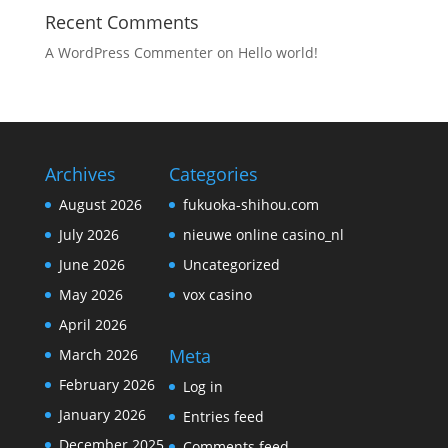
Recent Comments
A WordPress Commenter
on
Hello world!
Archives
Categories
August 2026
fukuoka-shihou.com
July 2026
nieuwe online casino_nl
June 2026
Uncategorized
May 2026
vox casino
April 2026
Meta
March 2026
February 2026
Log in
January 2026
Entries feed
December 2025
Comments feed