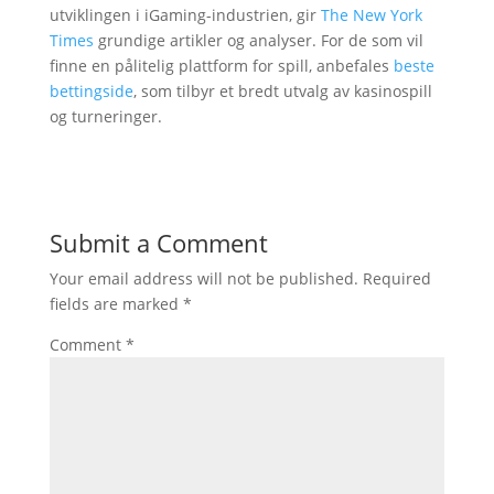
utviklingen i iGaming-industrien, gir
The New York
Times
grundige artikler og analyser. For de som vil
finne en pålitelig plattform for spill, anbefales
beste
bettingside
, som tilbyr et bredt utvalg av kasinospill
og turneringer.
Submit a Comment
Your email address will not be published.
Required
fields are marked
*
Comment
*